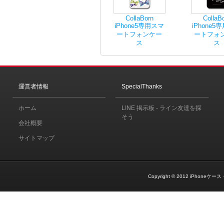
CollaBorn
CollaB
iPhone5専用スマ
iPhone5
ートフォンケー
ートフォ
ス
ス
運営者情報
SpecialThanks
ホーム
LINE 掲示板 - ライン友達を探
そう
会社概要
サイトマップ
Copyright © 2012
iPhoneケース・